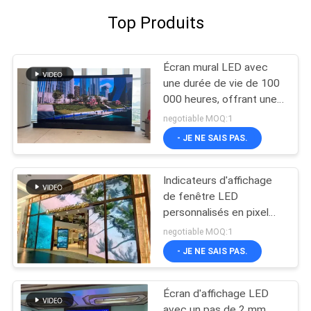
Top Produits
Écran mural LED avec
une durée de vie de 100
000 heures, offrant une
taille de boîtier unitaire
negotiable MOQ:1
de 640x640mm,
- JE NE SAIS PAS.
performance pour les
stades, les salles de
concert et les lieux
Indicateurs d'affichage
publics
de fenêtre LED
personnalisés en pixel
pitch Cadre en aluminium
negotiable MOQ:1
Conception transparente
- JE NE SAIS PAS.
Solutions d'affichage
numérique haute
luminosité
Écran d'affichage LED
avec un pas de 2 mm,