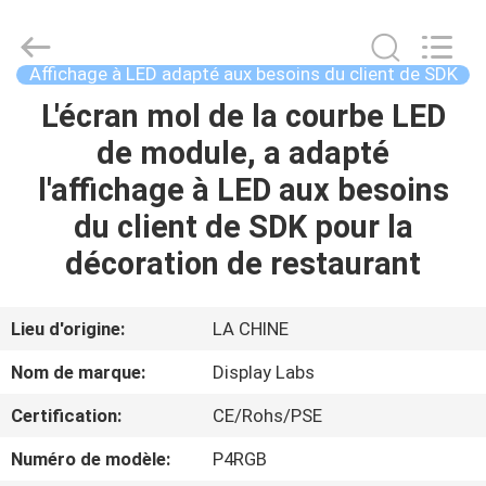
-
2026
Display
Labs
LED
Affichage à LED adapté aux besoins du client de SDK
Co.,Ltd.
All
L'écran mol de la courbe LED
MAISON
Rights
Reserved.
de module, a adapté
PRODUITS
l'affichage à LED aux besoins
du client de SDK pour la
VR
décoration de restaurant
SHOW
Lieu d'origine:
LA CHINE
AU
Nom de marque:
Display Labs
SUJET
Certification:
CE/Rohs/PSE
DE
Numéro de modèle:
P4RGB
NOUS