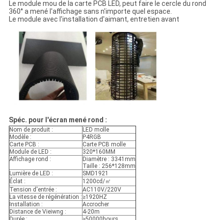
Le module mou de la carte PCB LED, peut faire le cercle du rond
360° a mené l'affichage sans n'importe quel espace.
Le module avec l'installation d'aimant, entretien avant
Spéc. pour l'écran mené rond :
Nom de produit :
LED molle
Modèle :
P4RGB
Carte PCB :
Carte PCB molle
Module de LED :
320*160MM
Affichage rond :
Diamètre : 3341mm
Taille : 256*128mm
Lumière de LED :
SMD1921
Éclat :
1200cd/㎡
Tension d'entrée :
AC110V/220V
La vitesse de régénération :
≥1920HZ
Installation :
Accrocher
Distance de Vieiwng :
4-20m
Durée :
≥50000hours