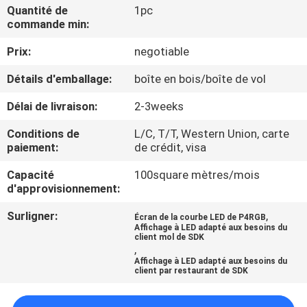
Quantité de
1pc
commande min:
VISITE
Prix:
negotiable
D'USINE
Détails d'emballage:
boîte en bois/boîte de vol
CONTRÔLE
Délai de livraison:
2-3weeks
DE
Conditions de
L/C, T/T, Western Union, carte
QUALITÉ
paiement:
de crédit, visa
Capacité
100square mètres/mois
CONTACTEZ-
d'approvisionnement:
NOUS
Surligner:
,
Écran de la courbe LED de P4RGB
Affichage à LED adapté aux besoins du
client mol de SDK
,
NOUVELLES
Affichage à LED adapté aux besoins du
client par restaurant de SDK
DEMANDEZ