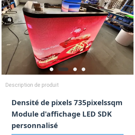
UNE
CITATION
SITEMAP
PRIVACY
POLICY
Description de produit
Densité de pixels 735pixelssqm
Module d'affichage LED SDK
personnalisé