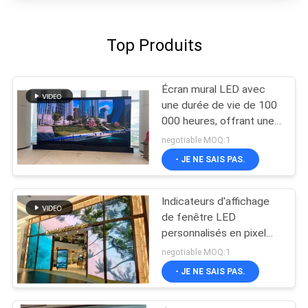
Top Produits
Écran mural LED avec
une durée de vie de 100
000 heures, offrant une
taille de boîtier unitaire
negotiable MOQ:1
de 640x640mm,
- JE NE SAIS PAS.
performance pour les
stades, les salles de
concert et les lieux
Indicateurs d'affichage
publics
de fenêtre LED
personnalisés en pixel
pitch Cadre en aluminium
negotiable MOQ:1
Conception transparente
- JE NE SAIS PAS.
Solutions d'affichage
numérique haute