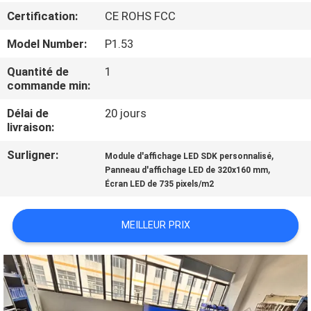
Certification:
CE ROHS FCC
VISITE
Model Number:
P1.53
D'USINE
Quantité de
1
commande min:
CONTRÔLE
Délai de
20 jours
DE
livraison:
QUALITÉ
Surligner:
,
Module d'affichage LED SDK personnalisé
,
Panneau d'affichage LED de 320x160 mm
Écran LED de 735 pixels/m2
CONTACTEZ-
NOUS
MEILLEUR PRIX
NOUVELLES
DEMANDEZ