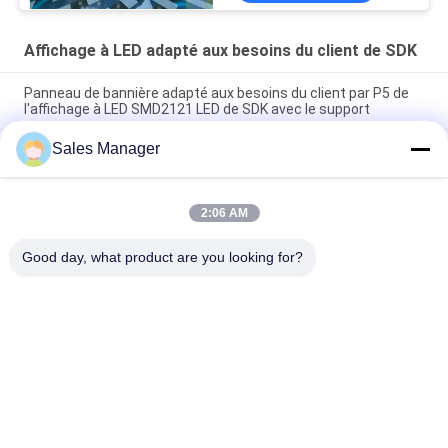
horizontal de 160 degrés
(optionnel)
Affichage à LED adapté aux besoins du client de SDK
Panneau de bannière adapté aux besoins du client par P5 de
l'affichage à LED SMD2121 LED de SDK avec le support
Sales Manager
Affichage à LED de cube en P3 RVB avec les signes extérieurs
de Digital LED de module de GUEULE
Consommation d'énergie inférieure à 360 W par mètre carré
2:06 AM
écran créatif personnalisé pas de pixel 1538 millimètres
conçu pour améliorer la visibilité et l'engagement du public
Good day, what product are you looking for?
Catégories populaires
Tous
Signes D'affichage 
Signes Extérieurs 
De Fenêtre De LED
De Digital LED
Signes Du 
Signes Faisants 
Monument LED
Défiler 