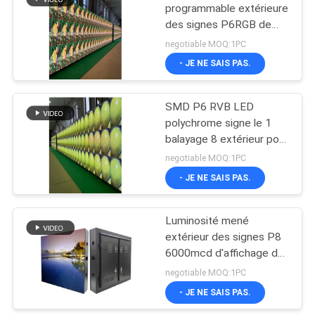
programmable extérieure
des signes P6RGB de
48
160x320mm
negotiable MOQ:1PC
Écran de Front
- JE NE SAIS PAS.
Service LED
SMD P6 RVB LED
polychrome signe le 1
balayage 8 extérieur pour
la publicité
negotiable MOQ:1PC
- JE NE SAIS PAS.
25
Écran d'intérieur de
Luminosité mené
extérieur des signes P8
la location LED
6000mcd d'affichage de
SMD 3535
negotiable MOQ:1PC
imperméables intense
- JE NE SAIS PAS.