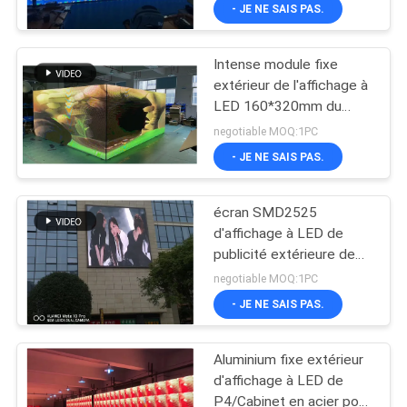
- JE NE SAIS PAS.
VISITE
Intense module fixe
D'USINE
38
extérieur de l'affichage à
LED 160*320mm du
Signes du
CONTRÔLE
luminosité P5 RVB
negotiable MOQ:1PC
monument LED
DE
- JE NE SAIS PAS.
QUALITÉ
écran SMD2525
d'affichage à LED de
CONTACTEZ-
publicité extérieure de
37
l'écran P4 de
NOUS
negotiable MOQ:1PC
160*320mm LED
Signes faisants
- JE NE SAIS PAS.
NOUVELLES
défiler
Aluminium fixe extérieur
programmables de
d'affichage à LED de
DEMANDEZ
P4/Cabinet en acier pour