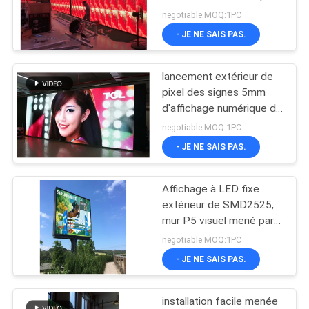
LED
la plaza
UNE
negotiable MOQ:1PC
- JE NE SAIS PAS.
CITATION
36
Écran fixe d'intérieur
lancement extérieur de
PLAN
pixel des signes 5mm
de LED
DU
d'affichage numérique de
192x192dots avec le
SITE
negotiable MOQ:1PC
Cabinet en aluminium
- JE NE SAIS PAS.
PRIVACY
Affichage à LED fixe
29
POLICY
extérieur de SMD2525,
Affichage à LED Fixe
mur P5 visuel mené par
haute résolution
negotiable MOQ:1PC
extérieur
- JE NE SAIS PAS.
installation facile menée