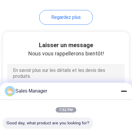
23
Regardez plus
Écran extérieur de la
location LED
Laisser un message
Nous vous rappellerons bientôt!
22
écran transparent
Sales Manager
mené
7:52 PM
Good day, what product are you looking for?