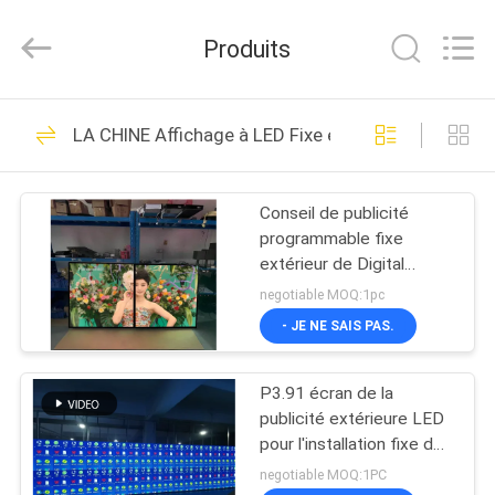
-
2026
Display
Produits
Labs
LED
Co.,Ltd.
All
MAISON
Rights
61
Reserved.
LA CHINE Affichage à LED Fixe extérieur
Signes d'affichage
PRODUITS
de fenêtre de LED
Conseil de publicité
programmable fixe
VR
extérieur de Digital
SHOW
d'affichage à LED de
negotiable MOQ:1pc
P3RGB
- JE NE SAIS PAS.
59
AU
Signes extérieurs de
P3.91 écran de la
SUJET
publicité extérieure LED
DE
Digital LED
pour l'installation fixe de
location
NOUS
negotiable MOQ:1PC