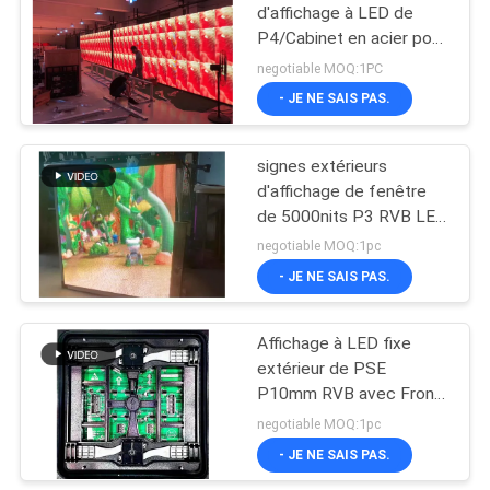
d'affichage à LED de
P4/Cabinet en acier pour
la plaza
negotiable MOQ:1PC
- JE NE SAIS PAS.
signes extérieurs
d'affichage de fenêtre
de 5000nits P3 RVB LED
avec le profil en
negotiable MOQ:1pc
aluminium de
- JE NE SAIS PAS.
768x768mm
Affichage à LED fixe
extérieur de PSE
P10mm RVB avec Front
Opening Lock Module
negotiable MOQ:1pc
- JE NE SAIS PAS.