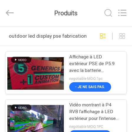
-
2026
Display
Produits
Labs
LED
Co.,Ltd.
All
MAISON
Rights
Reserved.
outdoor led display pse fabrication en ligne
PRODUITS
Affichage à LED
extérieur PSE de P5.9
VR
avec la batterie
SHOW
rechargeable de panneau
negotiable MOQ:1pc
solaire
- JE NE SAIS PAS.
AU
Vidéo montrant à P4
SUJET
RVB l'affichage à LED
DE
extérieur pour l'intense
luminosité Adveristing
NOUS
negotiable MOQ:1PC