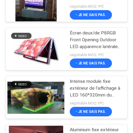
pour la publicité de
UNE
negotiable MOQ:1PC
panneau d'affichage
- JE NE SAIS PAS.
CITATION
Écran deux/de P8RGB
PLAN
Front Opening Outdoor
DU
LED apparence latérale
simple
SITE
negotiable MOQ:1PC
- JE NE SAIS PAS.
PRIVACY
Intense module fixe
POLICY
extérieur de l'affichage à
LED 160*320mm du
luminosité P5 RVB
negotiable MOQ:1PC
- JE NE SAIS PAS.
Aluminium fixe extérieur