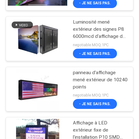
- JE NE SAIS PAS.
VISITE
Luminosité mené
D'USINE
extérieur des signes P8
6000mcd d'affichage de
CONTRÔLE
SMD 3535
negotiable MOQ:1PC
imperméables intense
DE
- JE NE SAIS PAS.
QUALITÉ
panneau d'affichage
mené extérieur de 10240
CONTACTEZ-
points
NOUS
negotiable MOQ:1PC
- JE NE SAIS PAS.
NOUVELLES
Affichage à LED
extérieur fixe de
DEMANDEZ
l'installation P10 SMD