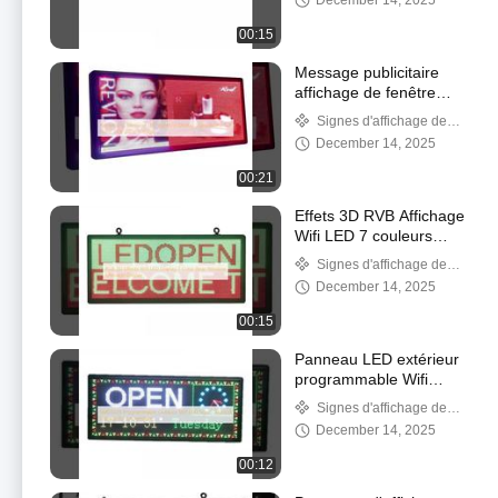
December 14, 2025
signalisation support
Winxp
00:15
Message publicitaire
affichage de fenêtre
LED panneau de
Signes d'affichage de
signalisation pleine
fenêtre à LED
December 14, 2025
couleur 110V 220V
Voltage
00:21
Effets 3D RVB Affichage
Wifi LED 7 couleurs
affichage du message
Signes d'affichage de
de la fenêtre arrière
fenêtre à LED
December 14, 2025
00:15
Panneau LED extérieur
programmable Wifi
SMD3535, enseigne
Signes d'affichage de
lumineuse 5000mcd
fenêtre à LED
December 14, 2025
pour fenêtre de voiture
00:12