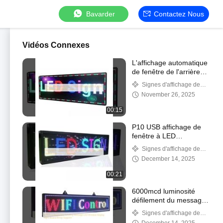
Bavarder
Contactez Nous
Vidéos Connexes
L'affichage automatique
de fenêtre de l'arrière
LED de défilement
Signes d'affichage de
signe le contrôle RS232
fenêtre à LED
November 26, 2025
programmable
polychrome
00:15
P10 USB affichage de
fenêtre à LED
programmable 220V
Signes d'affichage de
affichage à LED
fenêtre à LED
December 14, 2025
intérieur pour
entreprises
00:21
6000mcd luminosité
défilement du message
affichage de fenêtre
Signes d'affichage de
LED panneau de
fenêtre à LED