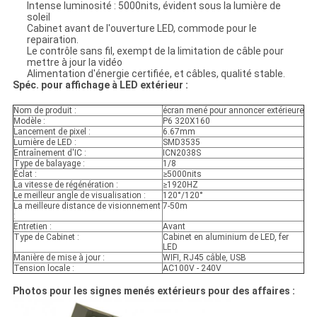
Intense luminosité : 5000nits, évident sous la lumière de
soleil
Cabinet avant de l'ouverture LED, commode pour le
repairation.
Le contrôle sans fil, exempt de la limitation de câble pour
mettre à jour la vidéo
Alimentation d'énergie certifiée, et câbles, qualité stable.
Spéc. pour affichage à LED extérieur :
Nom de produit :
écran mené pour annoncer extérieure
Modèle :
P6 320X160
Lancement de pixel :
6.67mm
Lumière de LED :
SMD3535
Entraînement d'IC :
ICN2038S
Type de balayage :
1/8
Éclat :
≥5000nits
La vitesse de régénération :
≥1920HZ
Le meilleur angle de visualisation :
120°/120°
La meilleure distance de visionnement
7-50m
:
Entretien :
Avant
Type de Cabinet :
Cabinet en aluminium de LED, fer
LED
Manière de mise à jour :
WIFI, RJ45 câble, USB
Tension locale :
AC100V - 240V
Photos pour les signes menés extérieurs pour des affaires :