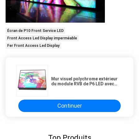
Écran de P10 Front Service LED
Front Access Led Display imperméable
Fer Front Access Led Display
Mur visuel polychrome extérieur
du module RVB de P6 LED avec
Front Service Aluminum Cabinet
Continuer
Top Produits