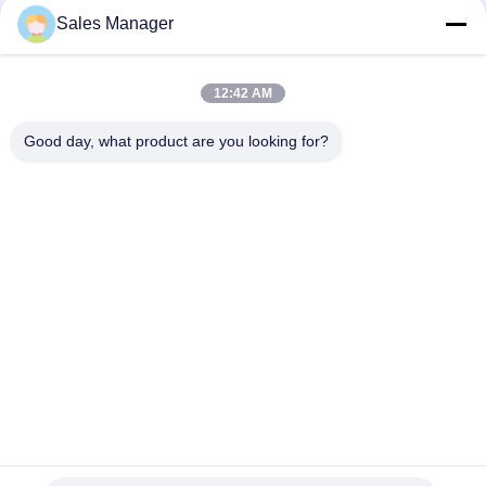
Sales Manager
Écran extérieur d'IP65 Front Service LED pour la
représentation de côtés de l'église deux
12:42 AM
Le double extérieur d'affichage à LED de P3 P4 P5 P8 4000cd
Front Access a dégrossi
Good day, what product are you looking for?
Catégories populaires
Tous
Signes D'affichage 
Signes Extérieurs 
De Fenêtre De LED
De Digital LED
Signes Du 
Signes Faisants 
Monument LED
Défiler 
Programmables De 
Écran Fixe 
Affichage À LED Fixe 
LED
D'intérieur De LED
Extérieur
Écran De Front 
Écran D'intérieur De 
Service LED
La Location LED