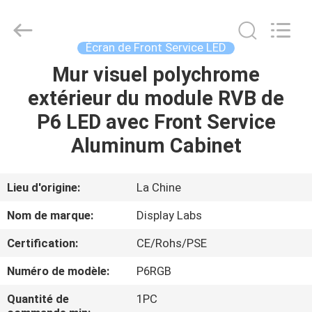
-
2026
Display
Labs
LED
Écran de Front Service LED
Co.,Ltd.
All
Mur visuel polychrome
MAISON
Rights
Reserved.
extérieur du module RVB de
PRODUITS
P6 LED avec Front Service
Aluminum Cabinet
VR
SHOW
Lieu d'origine:
La Chine
Nom de marque:
Display Labs
AU
Certification:
CE/Rohs/PSE
SUJET
Numéro de modèle:
P6RGB
DE
NOUS
Quantité de
1PC