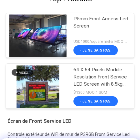
P5mm Front Access Led
Screen
USD1000/square meter MOQ:1PC
- JE NE SAIS PAS.
64 X 64 Pixels Module
Resolution Front Service
LED Screen with 8.5kg
Cabinet Weight and WIFI
$1300 MOQ:1 SQM
Program Update
- JE NE SAIS PAS.
Écran de Front Service LED
Contrôle extérieur de WIFI de mur de P3RGB Front Service Led
Display Video