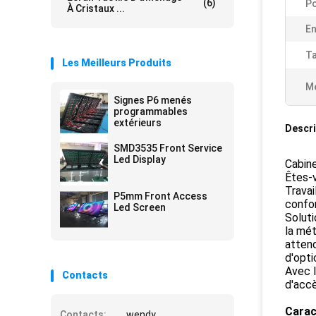
(6)
Po
À Cristaux ...
En
Ta
Les Meilleurs Produits
Me
Signes P6 menés
programmables
extérieurs
Descri
SMD3535 Front Service
Led Display
Cabine
Êtes-v
Travai
P5mm Front Access
confo
Led Screen
Soluti
la mét
attend
d'opti
Avec l
Contacts
d'accè
Caract
Contacts:
wendy