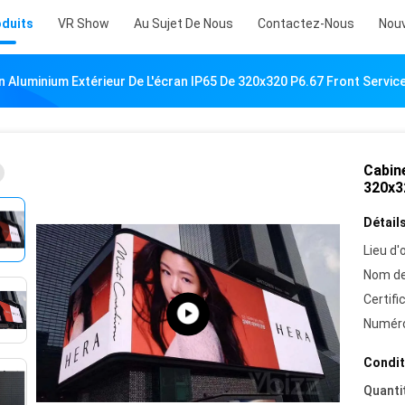
oduits
VR Show
Au Sujet De Nous
Contactez-Nous
Nouv
n Aluminium Extérieur De L'écran IP65 De 320x320 P6.67 Front Servic
Cabine
320x3
Détails
Lieu d'o
Nom de
Certifi
Numéro
Condit
Quanti