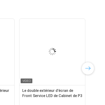
érieur
Le double extérieur d'écran de
Front Service LED de Cabinet de P3
P4 P5 P8 P10 a dégrossi