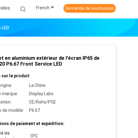
French
elles
Demande de soumission
e LED
t en aluminium extérieur de l'écran IP65 de
20 P6.67 Front Service LED
 sur le produit:
rigine:
La Chine
 marque:
Display Labs
cation:
CE/Rohs/PSE
 de modèle:
P6.67
ions de paiement et expédition:
té de
1PC