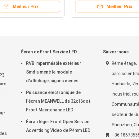
Meilleur Prix
Meilleur Prix
Écran de Front Service LED
Suivez-nous
RVB imperméable extérieur
9ème étage, 
Smd a mené le module
parc scientif
 P3
d'affichage, signes menés
eurs
Hanhaida, 7è
programmables de l'affichage
e
Puissance électronique de
industriel, ro
P6
l'écran MEANWELL de 32x16dot
Communauté 
Front Maintenance LED
sur
secteur de G
Écran léger Front Open Service
Shenzhen, Ch
ur
Advertising Video de P4mm LED
 des
+86 1867355