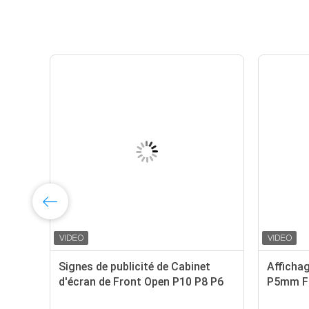
ran
Signes de publicité de Cabinet
Affichag
d'écran de Front Open P10 P8 P6
P5mm Fr
P5 P4 LED
extérieu