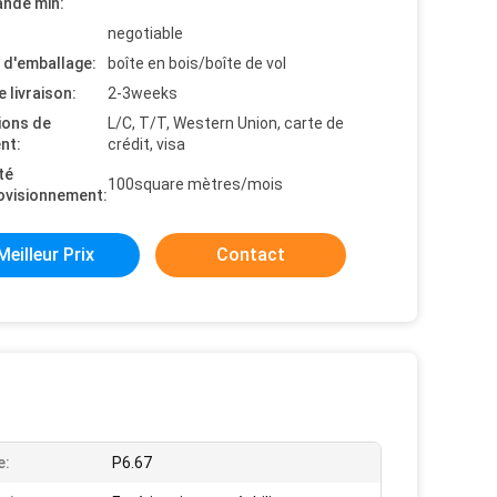
nde min:
negotiable
s d'emballage:
boîte en bois/boîte de vol
e livraison:
2-3weeks
ions de
L/C, T/T, Western Union, carte de
nt:
crédit, visa
té
100square mètres/mois
ovisionnement:
Meilleur Prix
Contact
e:
P6.67