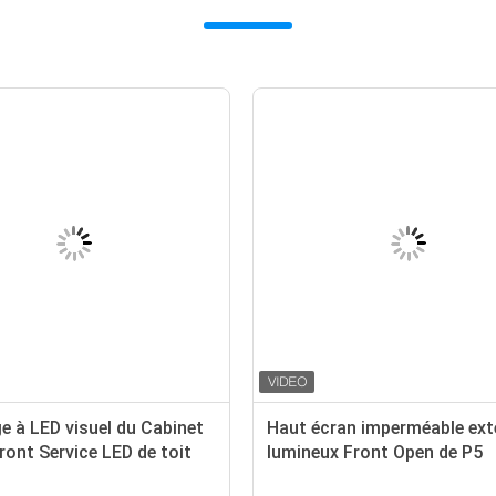
e à LED visuel du Cabinet
Haut écran imperméable ext
ont Service LED de toit
lumineux Front Open de P5
r d'écran
SMD2727 LED