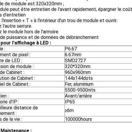
ille de module est 320x320mm ;
ule peut être entretien de l'avant rapidement, épargner le coû
 d'entretien
 l'insertion « T » à l'intérieur d'un trou de module et ouvrir.
 l'autre serrure.
 le module hors de l'armoire.
 de puissance et de données de débranchement
pour l'affichage à LED :
e :
P6.67
ment de pixel :
6.67mm
re de LED :
SMD2727
sion de module :
320*320mm
 de Cabinet :
960x960mm
tion de Cabinet :
144x144dots
el de Cabinet :
Fer, aluminium
:
5500-9500nits
ien :
Avant/arrière
rie d'IP :
IP65
lleure distance de
≥6m
nement :
de la vie :
100000hours
 Maintenance :