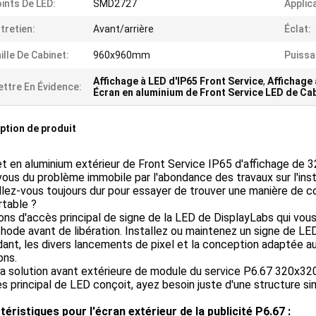
ints De LED:
SMD2727
Applic
tretien:
Avant/arrière
Éclat:
ille De Cabinet:
960x960mm
Puissa
Affichage à LED d'IP65 Front Service
,
Affichage 
ttre En Évidence:
Écran en aluminium de Front Service LED de Ca
ption de produit
t en aluminium extérieur de Front Service IP65 d'affichage de
ous du problème immobile par l'abondance des travaux sur l'insta
llez-vous toujours dur pour essayer de trouver une manière de 
rtable ?
ons d'accès principal de signe de la LED de DisplayLabs qui vo
hode avant de libération. Installez ou maintenez un signe de L
ant, les divers lancements de pixel et la conception adaptée aux
ons.
a solution avant extérieure de module du service P6.67 320x320
s principal de LED conçoit, ayez besoin juste d'une structure simp
éristiques pour l'écran extérieur de la publicité P6.67 :