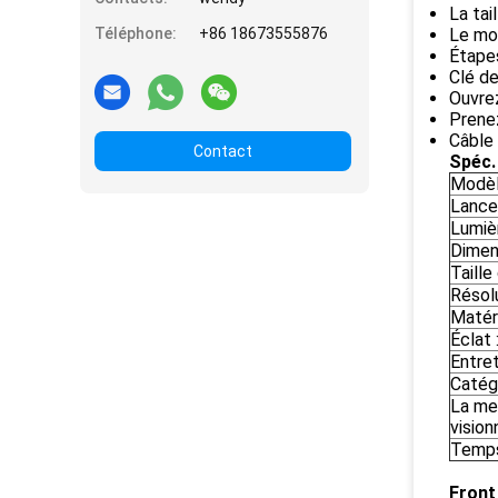
La ta
Téléphone:
+86 18673555876
Le mod
Étapes
Clé de
Ouvrez
Prenez
Câble
Contact
Spéc. 
Modèl
Lance
Lumiè
Dimen
Taille
Résolu
Matéri
Éclat 
Entret
Catégo
La mei
vision
Temps 
Front