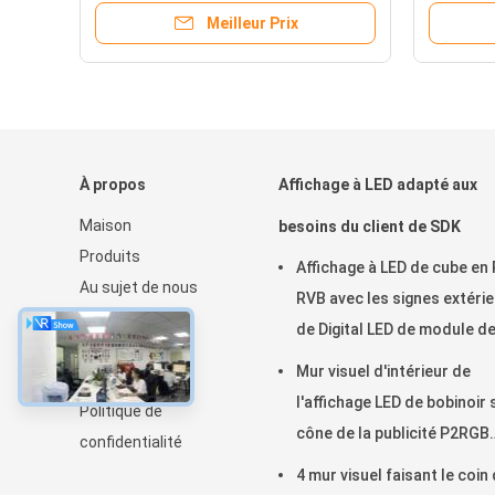
Meilleur Prix
À propos
Affichage à LED adapté aux
Maison
besoins du client de SDK
Produits
Affichage à LED de cube en
Au sujet de nous
RVB avec les signes extéri
Nouvelles
de Digital LED de module d
Sitemap
GUEULE
Mur visuel d'intérieur de
Site mobile
l'affichage LED de bobinoir 
Politique de
cône de la publicité P2RGB
confidentialité
d'étalage avec le processe
4 mur visuel faisant le coin