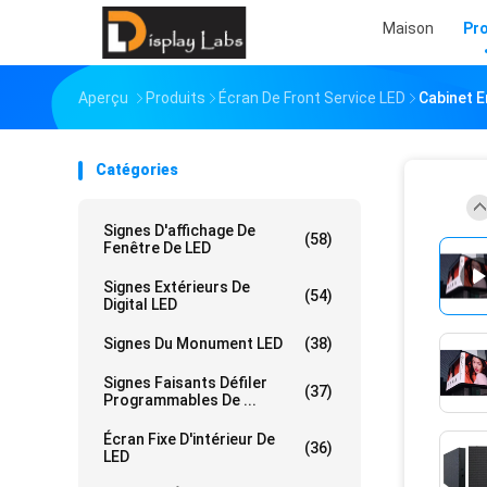
Maison
Pr
Aperçu
Produits
Écran De Front Service LED
Cabinet E
Catégories
Signes D'affichage De
(58)
Fenêtre De LED
Signes Extérieurs De
(54)
Digital LED
Signes Du Monument LED
(38)
Signes Faisants Défiler
(37)
Programmables De ...
Écran Fixe D'intérieur De
(36)
LED