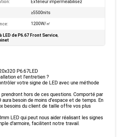
ation:
Extérieur imperméabilisez
≥5500nits
1200W/㎡
nce:
à LED de P6.67 Front Service
,
binet
 320x320 P6.67LED
llation et l'entretien ?
contrôler votre signe de LED avec une méthode
us prendront hors de ces questions. Comporté par
ED aura besoin de moins d'espace et de temps. En
 besoins du client de taille offre vos plus
mm LED qui peut nous aider réalisant les signes
le d'armoire, facilitent notre travail.