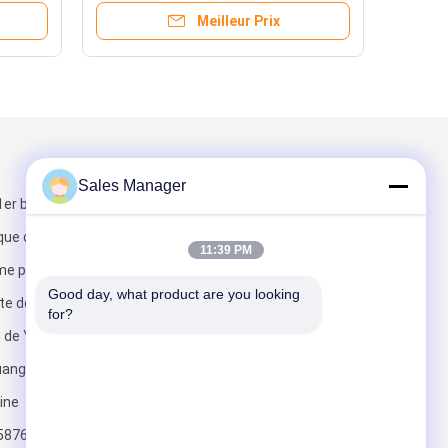
Meilleur Prix
Mail nous
Sales Manager
1er bâtiment,
ique de
11:39 PM
me parc
Good day, what product are you looking 
ute de Genyu, la
for?
de Yulv,
Envoyez
uangming,
ine
5876