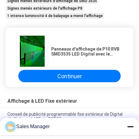
Signes menés extérieurs d'affichage de SMD 3535
Signes menés extérieurs de l'affichage P8
1 intense luminosité 4 de balayage a mené l'affichage
Panneaux d'affichage de P10 RVB
SMD3535 LED Digital avec le
Cabinet en aluminium
Continuer
Affichage à LED Fixe extérieur
Conseil de publicité programmable fixe extérieur de Digital
d'affichage à LED de P3RGB
Sales Manager
P3.91 écran de la publicité extérieure LED pour l'installation
fixe de location