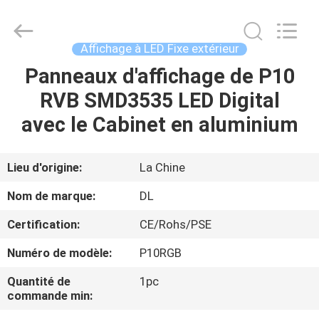
-
2026
Display
Labs
LED
Affichage à LED Fixe extérieur
Co.,Ltd.
All
Panneaux d'affichage de P10
MAISON
Rights
Reserved.
RVB SMD3535 LED Digital
PRODUITS
avec le Cabinet en aluminium
VR
Lieu d'origine:
La Chine
SHOW
Nom de marque:
DL
Certification:
CE/Rohs/PSE
AU
Numéro de modèle:
P10RGB
SUJET
DE
Quantité de
1pc
commande min:
NOUS