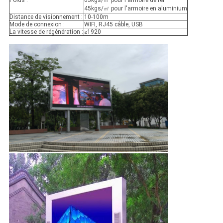
Poids :
65kgs/㎡ pour l'armoire de fer
45kgs/㎡ pour l'armoire en aluminium
Distance de visionnement :
10-100m
Mode de connexion :
WIFI, RJ45 câble, USB
La vitesse de régénération :
≥1920