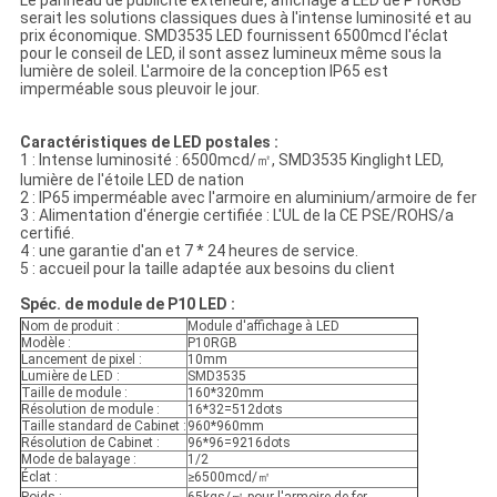
Le panneau de publicité extérieure, affichage à LED de P10RGB
serait les solutions classiques dues à l'intense luminosité et au
prix économique. SMD3535 LED fournissent 6500mcd l'éclat
pour le conseil de LED, il sont assez lumineux même sous la
lumière de soleil. L'armoire de la conception IP65 est
imperméable sous pleuvoir le jour.
Caractéristiques de LED postales :
1 : Intense luminosité : 6500mcd/㎡, SMD3535 Kinglight LED,
lumière de l'étoile LED de nation
2 : IP65 imperméable avec l'armoire en aluminium/armoire de fer
3 : Alimentation d'énergie certifiée : L'UL de la CE PSE/ROHS/a
certifié.
4 : une garantie d'an et 7 * 24 heures de service.
5 : accueil pour la taille adaptée aux besoins du client
Spéc. de module de P10 LED :
Nom de produit :
Module d'affichage à LED
Modèle :
P10RGB
Lancement de pixel :
10mm
Lumière de LED :
SMD3535
Taille de module :
160*320mm
Résolution de module :
16*32=512dots
Taille standard de Cabinet :
960*960mm
Résolution de Cabinet :
96*96=9216dots
Mode de balayage :
1/2
Éclat :
≥6500mcd/㎡