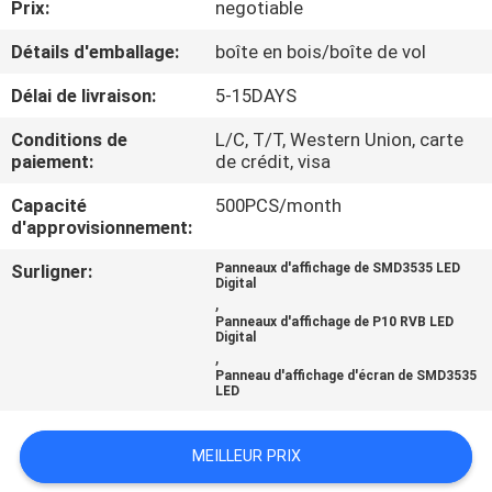
Prix:
negotiable
VISITE
Détails d'emballage:
boîte en bois/boîte de vol
D'USINE
Délai de livraison:
5-15DAYS
Conditions de
L/C, T/T, Western Union, carte
CONTRÔLE
paiement:
de crédit, visa
DE
Capacité
500PCS/month
d'approvisionnement:
QUALITÉ
Surligner:
Panneaux d'affichage de SMD3535 LED
Digital
CONTACTEZ-
,
Panneaux d'affichage de P10 RVB LED
NOUS
Digital
,
Panneau d'affichage d'écran de SMD3535
LED
NOUVELLES
MEILLEUR PRIX
DEMANDEZ