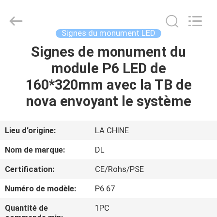
-
2026
Display
Labs
LED
Signes du monument LED
Co.,Ltd.
All
Signes de monument du
MAISON
Rights
Reserved.
module P6 LED de
PRODUITS
160*320mm avec la TB de
nova envoyant le système
VR
SHOW
Lieu d'origine:
LA CHINE
Nom de marque:
DL
AU
Certification:
CE/Rohs/PSE
SUJET
Numéro de modèle:
P6.67
DE
NOUS
Quantité de
1PC