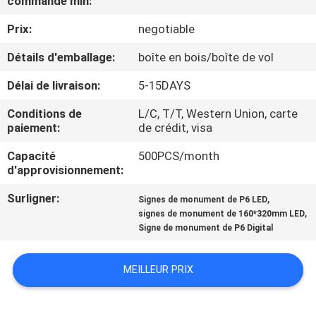
commande min:
Prix:
negotiable
VISITE
D'USINE
Détails d'emballage:
boîte en bois/boîte de vol
Délai de livraison:
5-15DAYS
CONTRÔLE
Conditions de
L/C, T/T, Western Union, carte
DE
paiement:
de crédit, visa
QUALITÉ
Capacité
500PCS/month
d'approvisionnement:
CONTACTEZ-
Surligner:
,
Signes de monument de P6 LED
,
signes de monument de 160*320mm LED
NOUS
Signe de monument de P6 Digital
NOUVELLES
MEILLEUR PRIX
DEMANDEZ