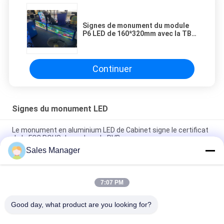
Signes de monument du module
P6 LED de 160*320mm avec la TB
de nova envoyant le système
Continuer
Signes du monument LED
Le monument en aluminium LED de Cabinet signe le certificat
de la FCC ROHS de couleur de RVB
Sales Manager
Affichage à LED extérieur fixe de l'installation P10 SMD pour la
publicité de panneau d'affichage
7:07 PM
Signes réglables du monument LED d'éclat, écran extérieur de
SMD3535 P10 LED
Good day, what product are you looking for?
Catégories populaires
Tous