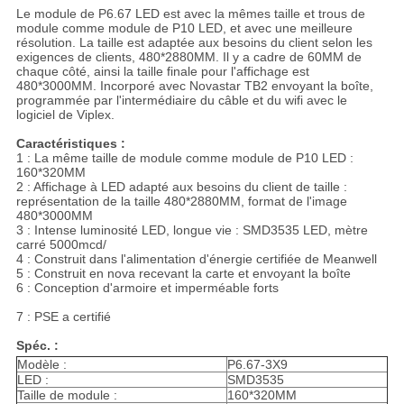
Le module de P6.67 LED est avec la mêmes taille et trous de
module comme module de P10 LED, et avec une meilleure
résolution. La taille est adaptée aux besoins du client selon les
exigences de clients, 480*2880MM. Il y a cadre de 60MM de
chaque côté, ainsi la taille finale pour l'affichage est
480*3000MM. Incorporé avec Novastar TB2 envoyant la boîte,
programmée par l'intermédiaire du câble et du wifi avec le
logiciel de Viplex.
Caractéristiques :
1 : La même taille de module comme module de P10 LED :
160*320MM
2 : Affichage à LED adapté aux besoins du client de taille :
représentation de la taille 480*2880MM, format de l'image
480*3000MM
3 : Intense luminosité LED, longue vie : SMD3535 LED, mètre
carré 5000mcd/
4 : Construit dans l'alimentation d'énergie certifiée de Meanwell
5 : Construit en nova recevant la carte et envoyant la boîte
6 : Conception d'armoire et imperméable forts
7 : PSE a certifié
Spéc. :
Modèle :
P6.67-3X9
LED :
SMD3535
Taille de module :
160*320MM