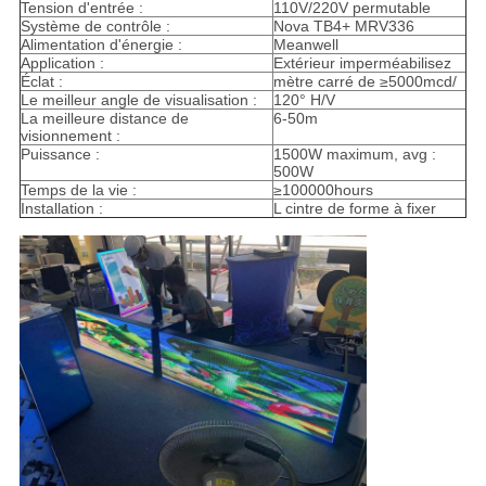
Tension d'entrée :
110V/220V permutable
Système de contrôle :
Nova TB4+ MRV336
Alimentation d'énergie :
Meanwell
Application :
Extérieur imperméabilisez
Éclat :
mètre carré de ≥5000mcd/
Le meilleur angle de visualisation :
120° H/V
La meilleure distance de
6-50m
visionnement :
Puissance :
1500W maximum, avg :
500W
Temps de la vie :
≥100000hours
Installation :
L cintre de forme à fixer