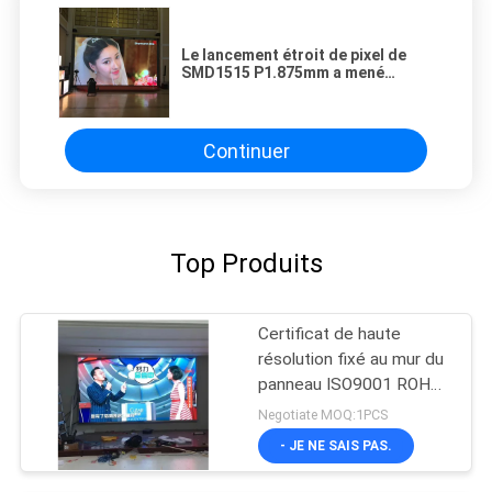
Le lancement étroit de pixel de
SMD1515 P1.875mm a mené
l'affichage pour l'usage d'intérieur
Continuer
Top Produits
Certificat de haute
résolution fixé au mur du
panneau ISO9001 ROHS
de 2.5RGB LED
Negotiate MOQ:1PCS
- JE NE SAIS PAS.