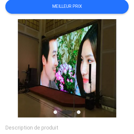
UNE
MEILLEUR PRIX
CITATION
PLAN
DU
SITE
PRIVACY
POLICY
Description de produit