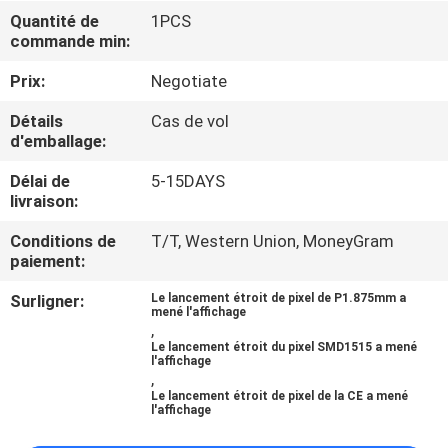
Quantité de
1PCS
commande min:
VISITE
D'USINE
Prix:
Negotiate
Détails
Cas de vol
CONTRÔLE
d'emballage:
DE
Délai de
5-15DAYS
livraison:
QUALITÉ
Conditions de
T/T, Western Union, MoneyGram
paiement:
CONTACTEZ-
Surligner:
Le lancement étroit de pixel de P1.875mm a
NOUS
mené l'affichage
,
Le lancement étroit du pixel SMD1515 a mené
l'affichage
NOUVELLES
,
Le lancement étroit de pixel de la CE a mené
l'affichage
DEMANDEZ