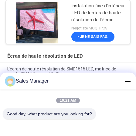
Installation fixe d'intérieur
LED de lentes de haute
résolution de l'écran
1200 de SMD2121
Negotiate MOQ:1PCS
1R1G1B
- JE NE SAIS PAS.
Écran de haute résolution de LED
L'écran de haute résolution de SMD1515 LED, matrice de
points 80*160 a mené l'affichage
Sales Manager
Grande verticale horizontale visuelle d'affichages de mur de
SMD1515 IP31 140 degrés
10:21 AM
Écran de haute résolution de SMD 2121 LED, affichage à LED
de P2mm polychrome
Good day, what product are you looking for?
Catégories populaires
Tous