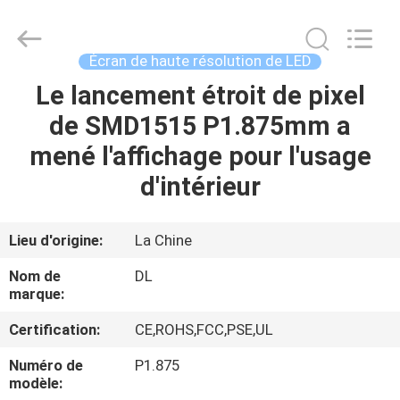
-
2026
Display
Labs
LED
Écran de haute résolution de LED
Co.,Ltd.
All
Le lancement étroit de pixel
MAISON
Rights
Reserved.
de SMD1515 P1.875mm a
PRODUITS
mené l'affichage pour l'usage
d'intérieur
VR
SHOW
Lieu d'origine:
La Chine
Nom de
DL
AU
marque:
SUJET
Certification:
CE,ROHS,FCC,PSE,UL
DE
Numéro de
P1.875
NOUS
modèle: