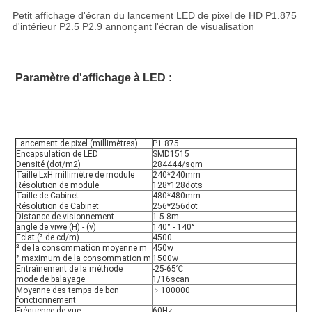
Petit affichage d'écran du lancement LED de pixel de HD P1.875
d'intérieur P2.5 P2.9 annonçant l'écran de visualisation
Paramètre d'affichage à LED :
Lancement de pixel (millimètres)
P1.875
Encapsulation de LED
SMD1515
Densité (dot/m2)
284444/sqm
Taille LxH millimètre de module
240*240mm
Résolution de module
128*128dots
Taille de Cabinet
480*480mm
Résolution de Cabinet
256*256dot
Distance de visionnement
1.5-8m
angle de viwe (H) - (v)
140° - 140°
Éclat (² de cd/m)
4500
² de la consommation moyenne m
450w
² maximum de la consommation m
1500w
Entraînement de la méthode
-25-65℃
mode de balayage
1/16scan
Moyenne des temps de bon 
﹥100000
fonctionnement
Fréquence de vue
60Hz