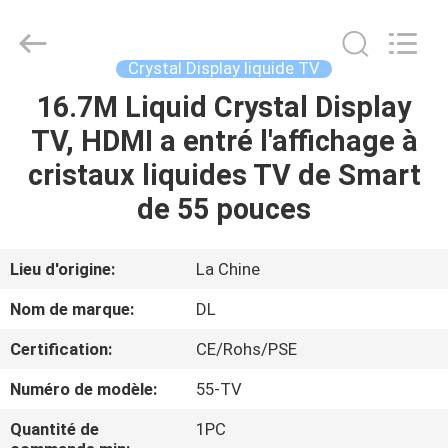
-
2026
Display
Labs
LED
Crystal Display liquide TV
Co.,Ltd.
All
16.7M Liquid Crystal Display
MAISON
Rights
Reserved.
TV, HDMI a entré l'affichage à
PRODUITS
cristaux liquides TV de Smart
de 55 pouces
VR
SHOW
Lieu d'origine:
La Chine
Nom de marque:
DL
AU
Certification:
CE/Rohs/PSE
SUJET
Numéro de modèle:
55-TV
DE
NOUS
Quantité de
1PC