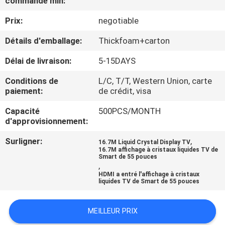
commande min:
Prix:
negotiable
VISITE
D'USINE
Détails d'emballage:
Thickfoam+carton
Délai de livraison:
5-15DAYS
CONTRÔLE
Conditions de
L/C, T/T, Western Union, carte
DE
paiement:
de crédit, visa
QUALITÉ
Capacité
500PCS/MONTH
d'approvisionnement:
CONTACTEZ-
Surligner:
,
16.7M Liquid Crystal Display TV
16.7M affichage à cristaux liquides TV de
NOUS
Smart de 55 pouces
,
HDMI a entré l'affichage à cristaux
liquides TV de Smart de 55 pouces
NOUVELLES
MEILLEUR PRIX
DEMANDEZ