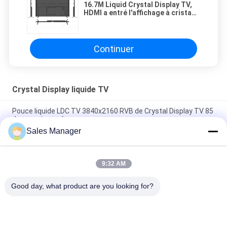
16.7M Liquid Crystal Display TV,
HDMI a entré l'affichage à cristaux
liquides TV de Smart de 55
pouces
Continuer
Crystal Display liquide TV
Pouce liquide LDC TV 3840x2160 RVB de Crystal Display TV 85
de verre trempé
Sales Manager
Liquide Crystal Display TV de 400 lentes affichage à cristaux
liquides Smart TV Android 8,0 de 65 pouces
9:32 AM
Moniteur de pouce 60HZ 43 TV d'Android 5,0 angle de
visualisation de 89 degrés
Good day, what product are you looking for?
Catégories populaires
Tous