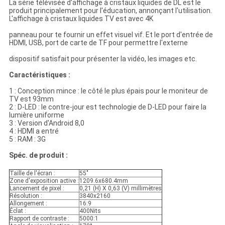
La série télévisée d'affichage à cristaux liquides de DL est le
produit principalement pour l'éducation, annonçant l'utilisation.
L'affichage à cristaux liquides TV est avec 4K
panneau pour te fournir un effet visuel vif. Et le port d'entrée de
HDMI, USB, port de carte de TF pour permettre l'externe
dispositif satisfait pour présenter la vidéo, les images etc.
Caractéristiques :
1 : Conception mince : le côté le plus épais pour le moniteur de
TV est 93mm
2 : D-LED : le contre-jour est technologie de D-LED pour faire la
lumière uniforme
3 : Version d'Android 8,0
4 : HDMI a entré
5 : RAM : 3G
Spéc. de produit :
Taille de l'écran :
55"
Zone d'exposition active :
1209.6x680.4mm
Lancement de pixel :
0,21 (H) X 0,63 (V) millimètres
Résolution :
3840x2160
Allongement :
16:9
Éclat :
400Nits
Rapport de contraste :
5000:1