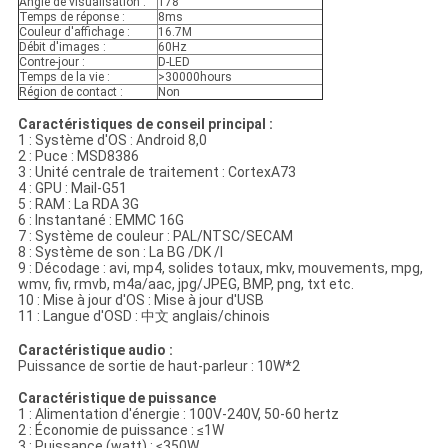
Angle de visualisation :
178°
Temps de réponse :
8ms
Couleur d'affichage :
16.7M
Débit d'images :
60Hz
Contre-jour :
D-LED
Temps de la vie :
>30000hours
Région de contact :
Non
Caractéristiques de conseil principal :
1 : Système d'OS : Android 8,0
2 : Puce : MSD8386
3 : Unité centrale de traitement : CortexA73
4 : GPU : Mail-G51
5 : RAM : La RDA 3G
6 : Instantané : EMMC 16G
7 : Système de couleur : PAL/NTSC/SECAM
8 : Système de son : La BG /DK /I
9 : Décodage : avi, mp4, solides totaux, mkv, mouvements, mpg,
wmv, fiv, rmvb, m4a/aac, jpg/JPEG, BMP, png, txt etc.
10 : Mise à jour d'OS : Mise à jour d'USB
11 : Langue d'OSD : 中文 anglais/chinois
Caractéristique audio :
Puissance de sortie de haut-parleur : 10W*2
Caractéristique de puissance
1 : Alimentation d'énergie : 100V-240V, 50-60 hertz
2 : Économie de puissance : ≤1W
3 : Puissance (watt) : ≤350W