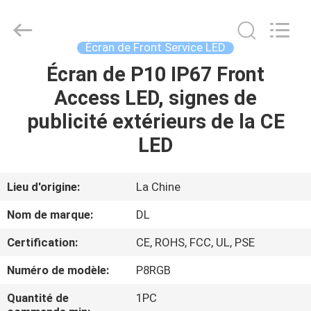
-
2026
Display
Labs
LED
Écran de Front Service LED
Co.,Ltd.
All
Écran de P10 IP67 Front
MAISON
Rights
Reserved.
Access LED, signes de
PRODUITS
publicité extérieurs de la CE
LED
VR
SHOW
Lieu d'origine:
La Chine
Nom de marque:
DL
AU
Certification:
CE, ROHS, FCC, UL, PSE
SUJET
Numéro de modèle:
P8RGB
DE
NOUS
Quantité de
1PC