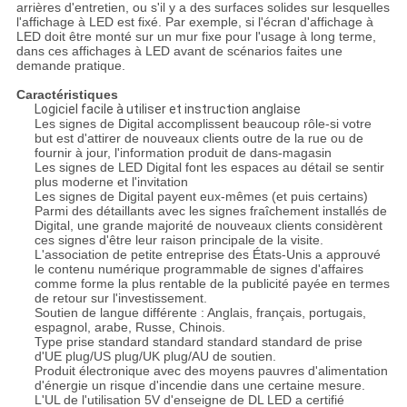
arrières d'entretien, ou s'il y a des surfaces solides sur lesquelles
l'affichage à LED est fixé. Par exemple, si l'écran d'affichage à
LED doit être monté sur un mur fixe pour l'usage à long terme,
dans ces affichages à LED avant de scénarios faites une
demande pratique.
Caractéristiques
Logiciel facile à utiliser et instruction anglaise
Les signes de Digital accomplissent beaucoup rôle-si votre
but est d'attirer de nouveaux clients outre de la rue ou de
fournir à jour, l'information produit de dans-magasin
Les signes de LED Digital font les espaces au détail se sentir
plus moderne et l'invitation
Les signes de Digital payent eux-mêmes (et puis certains)
Parmi des détaillants avec les signes fraîchement installés de
Digital, une grande majorité de nouveaux clients considèrent
ces signes d'être leur raison principale de la visite.
L'association de petite entreprise des États-Unis a approuvé
le contenu numérique programmable de signes d'affaires
comme forme la plus rentable de la publicité payée en termes
de retour sur l'investissement.
Soutien de langue différente : Anglais, français, portugais,
espagnol, arabe, Russe, Chinois.
Type prise standard standard standard standard de prise
d'UE plug/US plug/UK plug/AU de soutien.
Produit électronique avec des moyens pauvres d'alimentation
d'énergie un risque d'incendie dans une certaine mesure.
L'UL de l'utilisation 5V d'enseigne de DL LED a certifié