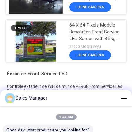
- JE NE SAIS PAS.
64 X 64 Pixels Module
Resolution Front Service
LED Screen with 8.5kg
Cabinet Weight and WIFI
$1300 MOQ:1 SQM
Program Update
- JE NE SAIS PAS.
Écran de Front Service LED
Contrôle extérieur de WIFI de mur de P3RGB Front Service Led
Display Video
Sales Manager
Écran extérieur d'IP65 Front Service LED pour la
représentation de côtés de l'église deux
9:47 AM
Le double extérieur d'affichage à LED de P3 P4 P5 P8 4000cd
Front Access a dégrossi
Good day, what product are you looking for?