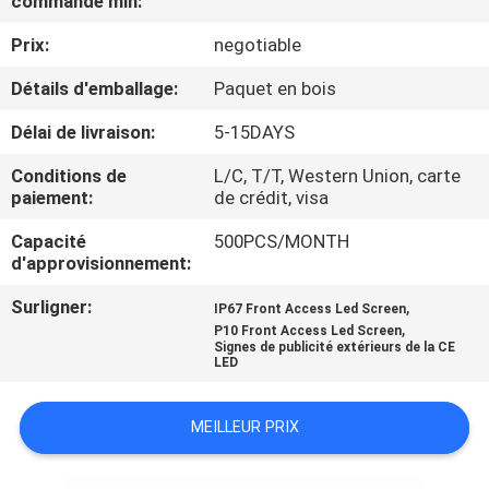
commande min:
Prix:
negotiable
VISITE
D'USINE
Détails d'emballage:
Paquet en bois
Délai de livraison:
5-15DAYS
CONTRÔLE
Conditions de
L/C, T/T, Western Union, carte
DE
paiement:
de crédit, visa
QUALITÉ
Capacité
500PCS/MONTH
d'approvisionnement:
CONTACTEZ-
Surligner:
,
IP67 Front Access Led Screen
,
P10 Front Access Led Screen
NOUS
Signes de publicité extérieurs de la CE
LED
NOUVELLES
MEILLEUR PRIX
DEMANDEZ