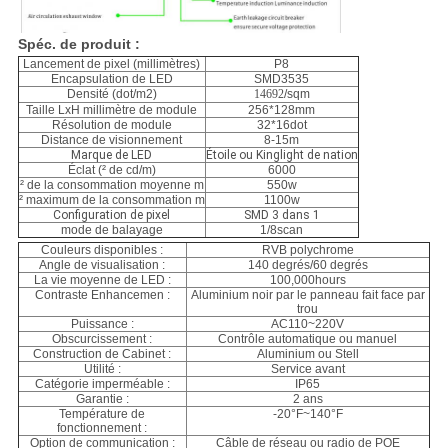
Spéc. de produit :
Lancement de pixel (millimètres)
P8
Encapsulation de LED
SMD3535
Densité (dot/m2)
14692
/sqm
Taille LxH millimètre de module
256*128mm
Résolution de module
32*16dot
Distance de visionnement
8-15m
Marque de LED
Étoile ou Kinglight de nation
Éclat (² de cd/m)
6000
² de la consommation moyenne m
550w
² maximum de la consommation m
1100w
Configuration de pixel
SMD 3 dans 1
mode de balayage
1/8scan
Couleurs disponibles :
RVB polychrome
Angle de visualisation :
140 degrés/60 degrés
La vie moyenne de LED :
100,000hours
Contraste Enhancemen :
Aluminium noir par le panneau fait face par
trou
Puissance :
AC110~220V
Obscurcissement :
Contrôle automatique ou manuel
Construction de Cabinet :
Aluminium ou Stell
Utilité :
Service avant
Catégorie imperméable :
IP65
Garantie :
2 ans
Température de
-20°F~140°F
fonctionnement :
Option de communication :
Câble de réseau ou radio de POE