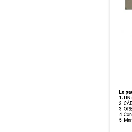
Le pa
1.
UN 
2. CÂB
3. OR
4. Con
5. Man