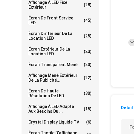
Affichage À LED Fixe
(28)
Extérieur
Écran De Front Service
(45)
LED
Écran D'intérieur De La
(25)
Location LED
Écran Extérieur De La
(23)
Location LED
Écran Transparent Mené
(20)
Affichage Mené Extérieur
(22)
De La Publicité...
Écran De Haute
(30)
Résolution De LED
Affichage À LED Adapté
Détail
(15)
Aux Besoins Du ...
Crystal Display Liquide TV
(6)
Fo
Écran Tactile D'affichage