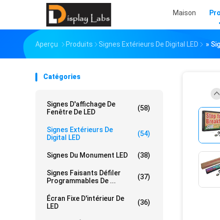
Maison
Pr
Aperçu
Produits
Signes Extérieurs De Digital LED
» Si
Catégories
Signes D'affichage De
(58)
Fenêtre De LED
Signes Extérieurs De
(54)
Digital LED
Signes Du Monument LED
(38)
Signes Faisants Défiler
(37)
Programmables De ...
Écran Fixe D'intérieur De
(36)
LED