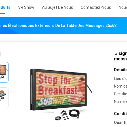
oduits
VR Show
Au Sujet De Nous
Contactez-Nous
Nouv
gnes Électroniques Extérieurs De La Table Des Messages 25x63
» sign
messa
Détails
Lieu d'o
Nom de
Certifi
Numéro
Condit
Quanti