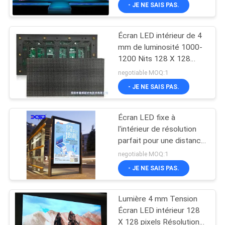
- JE NE SAIS PAS.
VISITE
Écran LED intérieur de 4
D'USINE
mm de luminosité 1000-
1200 Nits 128 X 128
CONTRÔLE
Pixels Armoire 5000-
negotiable MOQ:1
100000 Heures de vie
DE
- JE NE SAIS PAS.
QUALITÉ
Écran LED fixe à
l'intérieur de résolution
CONTACTEZ-
parfait pour une distance
de vision de 4m ∼ 65m
NOUS
negotiable MOQ:1
- JE NE SAIS PAS.
NOUVELLES
Lumière 4 mm Tension
Écran LED intérieur 128
DEMANDEZ
X 128 pixels Résolution