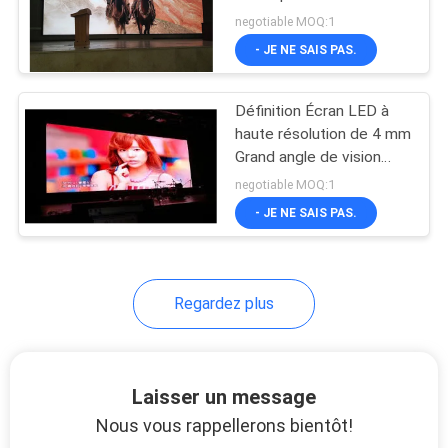
du cabinet
UNE
negotiable MOQ:1
- JE NE SAIS PAS.
CITATION
Définition Écran LED à
PLAN
haute résolution de 4 mm
DU
Grand angle de vision
62500 Densité de points
SITE
negotiable MOQ:1
Longue durée de vie
- JE NE SAIS PAS.
PRIVACY
POLICY
Regardez plus
Laisser un message
Nous vous rappellerons bientôt!