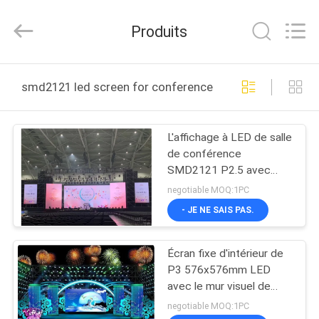
-
2026
Display
Produits
Labs
LED
Co.,Ltd.
All
MAISON
Rights
Reserved.
smd2121 led screen for conference room fabrication en
PRODUITS
L'affichage à LED de salle
de conférence
VR
SMD2121 P2.5 avec
SHOW
3840 régénèrent
negotiable MOQ:1PC
- JE NE SAIS PAS.
AU
Écran fixe d'intérieur de
SUJET
P3 576x576mm LED
DE
avec le mur visuel de
Kystar
NOUS
negotiable MOQ:1PC